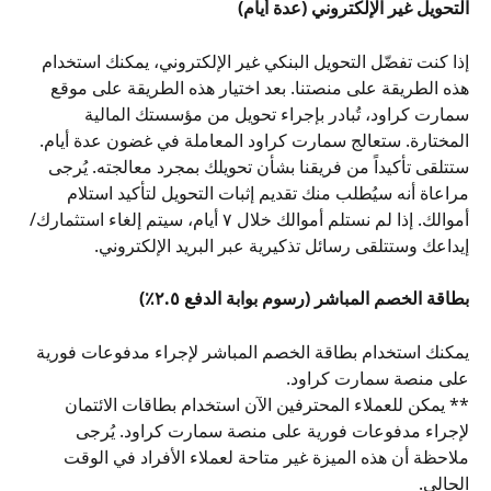
التحويل غير الإلكتروني (عدة أيام)
إذا كنت تفضّل التحويل البنكي غير الإلكتروني، يمكنك استخدام 
هذه الطريقة على منصتنا. بعد اختيار هذه الطريقة على موقع 
سمارت كراود، تُبادر بإجراء تحويل من مؤسستك المالية 
المختارة. ستعالج سمارت كراود المعاملة في غضون عدة أيام. 
ستتلقى تأكيداً من فريقنا بشأن تحويلك بمجرد معالجته. يُرجى 
مراعاة أنه سيُطلب منك تقديم إثبات التحويل لتأكيد استلام 
أموالك. إذا لم نستلم أموالك خلال ٧ أيام، سيتم إلغاء استثمارك/
إيداعك وستتلقى رسائل تذكيرية عبر البريد الإلكتروني.
بطاقة الخصم المباشر (رسوم بوابة الدفع ٢.٥٪)
يمكنك استخدام بطاقة الخصم المباشر لإجراء مدفوعات فورية 
على منصة سمارت كراود.
** يمكن للعملاء المحترفين الآن استخدام بطاقات الائتمان 
لإجراء مدفوعات فورية على منصة سمارت كراود. يُرجى 
ملاحظة أن هذه الميزة غير متاحة لعملاء الأفراد في الوقت 
الحالي.