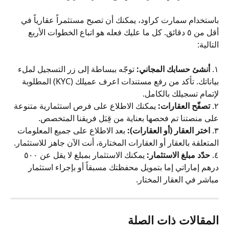
باستخدام سمارت كراود، يمكنك أن تصبح مستثمراً عقارياً في 
أقل من ٥ دقائق. كل ما عليك فعله هو اتباع الخطوات الأربع 
التالية:
١. 
أنشئ حسابك المجاني:
 توجّه ببساطة إلى زر التسجيل لملء 
بياناتك. تأكد من رفع مستندات اعرف عميلك (KYC) المطلوبة 
لإتمام تسجيلك بالكامل.
٢. 
تصفّح العقارات:
 يمكنك الاطلاع على فرص استثمارية متنوعة 
على منصتنا تم فحصها بعناية من قِبَل فريقنا المتخصص.
٣. 
اختر العقار (أو العقارات):
 بعد الاطلاع على جميع المعلومات 
المتعلقة بالعقار أو العقارات المختارة، أنت الآن جاهز للاستثمار.
٤. 
حدّد مبلغ الاستثمار:
 يمكنك الاستثمار بمبلغ لا يقل عن ٥٠٠ 
درهم إماراتي إما بتمويل محفظتك مسبقاً أو بإجراء استثمار 
مباشر في العقار المختار.
المقالات ذات الصلة